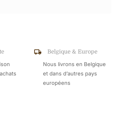
27
chocolats
te
Belgique & Europe
aison
Nous livrons en Belgique
’achats
et dans d’autres pays
européens