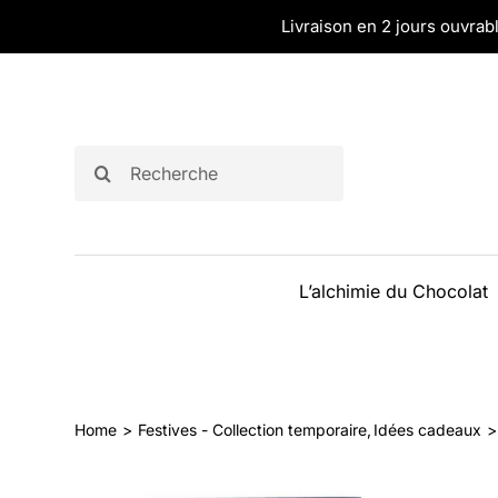
Passer
Livraison en 2 jours ouvrabl
au
contenu
Rechercher:
L’alchimie du Chocolat
Home
Festives - Collection temporaire
Idées cadeaux