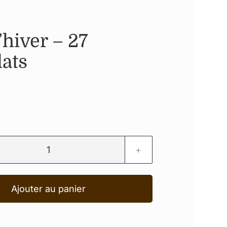
’hiver – 27
ats
quantité
de
Ajouter au panier
Nuit
d'hiver
-