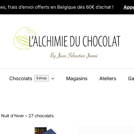
es, frais d’envoi offerts en Belgique dès 60€ d’achat !
Appe
Chocolats
Magasins
Ateliers
Ga
Eshop
Nuit d’hiver – 27 chocolats