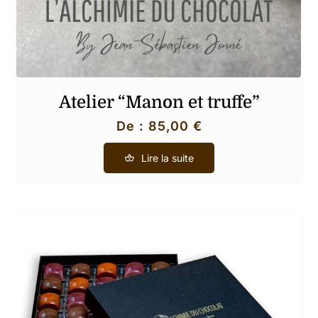
Atelier “Manon et truffe”
De :
85,00
€
Lire la suite
Produit(s) ajouté(s) au panier !