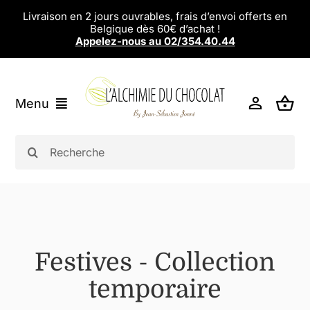
Passer
Livraison en 2 jours ouvrables, frais d’envoi offerts en
Belgique dès 60€ d’achat !
au
Appelez-nous au 02/354.40.44
contenu
Menu
L’alchimie du Chocolat
Rechercher:
Chocolats
Eshop
Magasins
Festives - Collection
Ateliers
temporaire