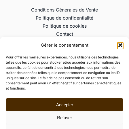
Conditions Générales de Vente
Politique de confidentialité
Politique de cookies
Contact
Gérer le consentement
Informations
Pour offrir les meilleures expériences, nous utilisons des technologies
telles que les cookies pour stocker et/ou accéder aux informations des
L’alchimie du chocolat
appareils. Le fait de consentir à ces technologies nous permettra de
Chaussée de Tervuren, 12,
traiter des données telles que le comportement de navigation ou les ID
1410 Waterloo
uniques sur ce site. Le fait de ne pas consentir ou de retirer son
Belgique
consentement peut avoir un effet négatif sur certaines caractéristiques
et fonctions.
02/354.40.44
info@alchimieduchocolat.be
Accepter
Refuser