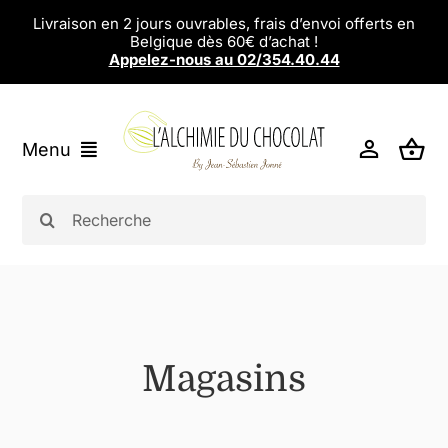
Passer
Livraison en 2 jours ouvrables, frais d’envoi offerts en
Belgique dès 60€ d’achat !
au
Appelez-nous au 02/354.40.44
contenu
Menu
L’alchimie du Chocolat
Rechercher:
Chocolats
Eshop
Magasins
Magasins
Ateliers