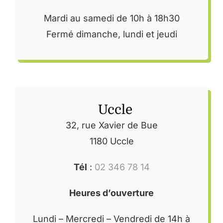
Mardi au samedi de 10h à 18h30
Fermé dimanche, lundi et jeudi
Uccle
32, rue Xavier de Bue
1180 Uccle
Produit(s) ajouté(s) au panier !
Tél
:
02 346 78 14
.
Heures d’ouverture
Lundi – Mercredi – Vendredi de 14h à
Votre panier est vide.