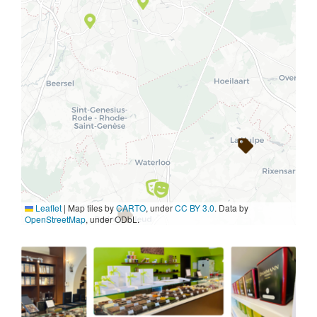
Leaflet
|
Map tiles by
CARTO
, under
CC BY 3.0
. Data by
OpenStreetMap
, under ODbL.