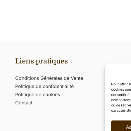
Liens pratiques
Conditions Générales de Vente
Pour offrir 
Politique de confidentialité
cookies pour
Produit(s) ajouté(s) au panier !
Politique de cookies
consentir à 
comportement
.
Contact
ou de retire
caractéristi
Votre panier est vide.
Ac