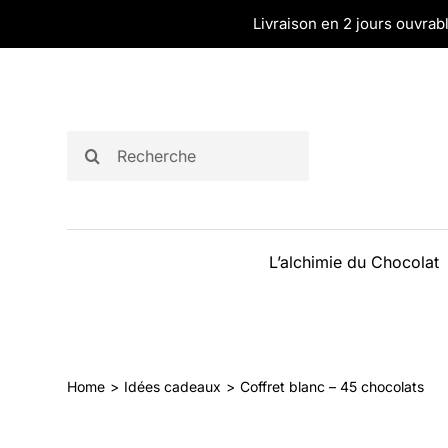
Passer
Livraison en 2 jours ouvrabl
au
contenu
Rechercher:
L’alchimie du Chocolat
Home
Idées cadeaux
Coffret blanc – 45 chocolats