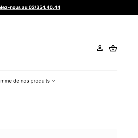
lez-nous au 02/354.40.44
mme de nos produits