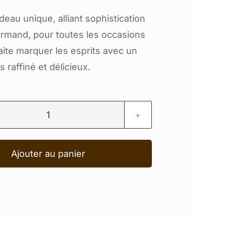
deau unique, alliant sophistication
ourmand, pour toutes les occasions
aite marquer les esprits avec un
s raffiné et délicieux.
quantité
de
Ajouter au panier
Coffret
blanc
-
45
chocolats