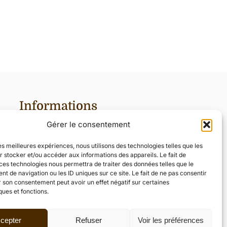
Informations
Gérer le consentement
L’alchimie du chocolat
Chaussée de Tervuren, 12
les meilleures expériences, nous utilisons des technologies telles que les
1410 Waterloo
 stocker et/ou accéder aux informations des appareils. Le fait de
Belgique
ces technologies nous permettra de traiter des données telles que le
 de navigation ou les ID uniques sur ce site. Le fait de ne pas consentir
02/354.40.44
r son consentement peut avoir un effet négatif sur certaines
ques et fonctions.
info@alchimieduchocolat.be
cepter
Refuser
Voir les préférences