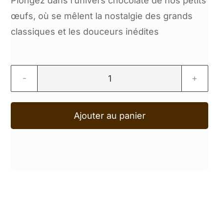
Plongez dans l’univers chocolaté de nos petits
œufs, où se mêlent la nostalgie des grands
classiques et les douceurs inédites
quantité
de
Ajouter au panier
Pâques
Gourmand
–
Coffret
36
oeufs