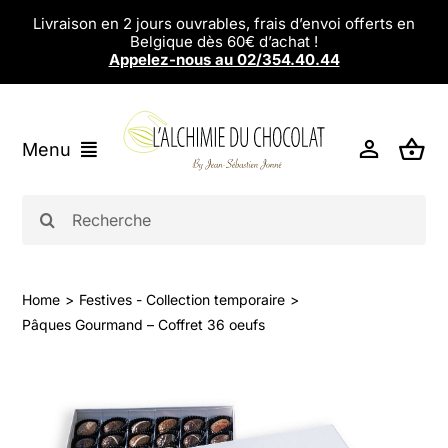
Passer
Livraison en 2 jours ouvrables, frais d’envoi offerts en
Belgique dès 60€ d’achat !
au
Appelez-nous au 02/354.40.44
contenu
Menu
L’alchimie du Chocolat
Rechercher:
Chocolats
Eshop
Home
Festives - Collection temporaire
Pâques Gourmand – Coffret 36 oeufs
Magasins
Ateliers