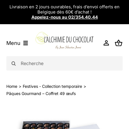
Passer
Livraison en 2 jours ouvrables, frais d’envoi offerts en
Belgique dès 60€ d’achat !
au
Appelez-nous au 02/354.40.44
contenu
Menu
L’alchimie du Chocolat
Rechercher:
Chocolats
Eshop
Home
Festives - Collection temporaire
Pâques Gourmand – Coffret 49 œufs
Magasins
Ateliers