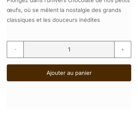
Plongez dans l’univers chocolaté de nos petits
œufs, où se mêlent la nostalgie des grands
classiques et les douceurs inédites
quantité
de
Ajouter au panier
Pâques
Gourmand
–
Coffret
49
œufs